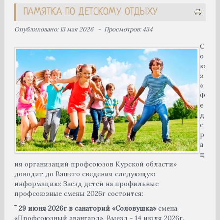
ПАМЯТКА ПО ДЕТСКОМУ ОТДЫХУ
Опубликовано: 13 мая 2026
Просмотров: 434
С
о
ю
з
«
Ф
е
д
е
р
а
ц
ия организаций профсоюзов Курской области»
доводит до Вашего сведения следующую
информацию: Заезд детей на профильные
профсоюзные смены 2026г состоится:
‾
29 июня 2026г
в санаторий «Соловушка»
смена
«Профсоюзный авангард». Выезд - 14 июля 2026г.